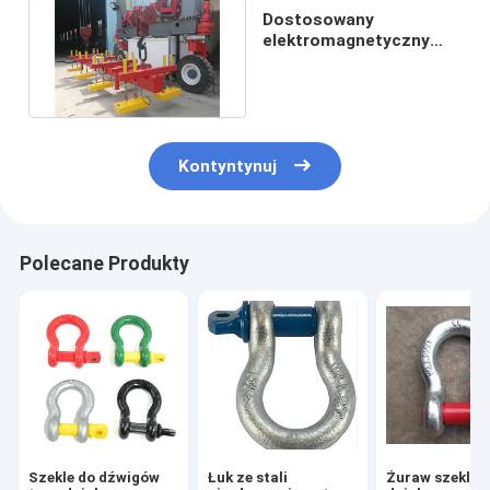
Dostosowany
elektromagnetyczny
rozrzutnik dźwigowy do
magazynu
Kontyntynuj
Polecane Produkty
Szekle do dźwigów
Łuk ze stali
Żuraw szekla 